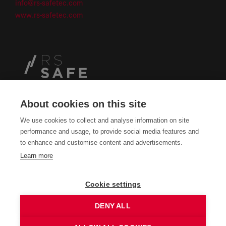
info@rs-safetec.com
www.rs-safetec.com
About cookies on this site
We use cookies to collect and analyse information on site
performance and usage, to provide social media features and
to enhance and customise content and advertisements.
IMPRESSUM
Learn more
DATENSCHUTZ
Cookie settings
DOWNLOAD CENTER
DENY ALL
PRESSE